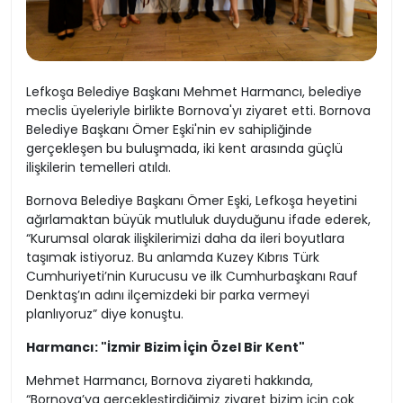
Lefkoşa Belediye Başkanı Mehmet Harmancı, belediye
meclis üyeleriyle birlikte Bornova'yı ziyaret etti. Bornova
Belediye Başkanı Ömer Eşki'nin ev sahipliğinde
gerçekleşen bu buluşmada, iki kent arasında güçlü
ilişkilerin temelleri atıldı.
Bornova Belediye Başkanı Ömer Eşki, Lefkoşa heyetini
ağırlamaktan büyük mutluluk duyduğunu ifade ederek,
“Kurumsal olarak ilişkilerimizi daha da ileri boyutlara
taşımak istiyoruz. Bu anlamda Kuzey Kıbrıs Türk
Cumhuriyeti’nin Kurucusu ve ilk Cumhurbaşkanı Rauf
Denktaş’ın adını ilçemizdeki bir parka vermeyi
planlıyoruz” diye konuştu.
Harmancı: "İzmir Bizim İçin Özel Bir Kent"
Mehmet Harmancı, Bornova ziyareti hakkında,
“Bornova’ya gerçekleştirdiğimiz ziyaret bizim için çok