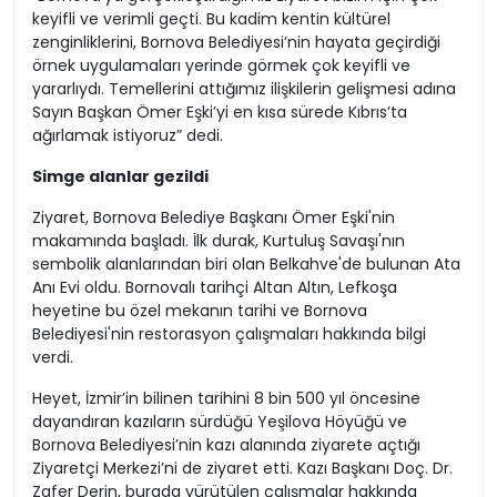
keyifli ve verimli geçti. Bu kadim kentin kültürel
zenginliklerini, Bornova Belediyesi’nin hayata geçirdiği
örnek uygulamaları yerinde görmek çok keyifli ve
yararlıydı. Temellerini attığımız ilişkilerin gelişmesi adına
Sayın Başkan Ömer Eşki’yi en kısa sürede Kıbrıs’ta
ağırlamak istiyoruz” dedi.
Simge alanlar gezildi
Ziyaret, Bornova Belediye Başkanı Ömer Eşki'nin
makamında başladı. İlk durak, Kurtuluş Savaşı'nın
sembolik alanlarından biri olan Belkahve'de bulunan Ata
Anı Evi oldu. Bornovalı tarihçi Altan Altın, Lefkoşa
heyetine bu özel mekanın tarihi ve Bornova
Belediyesi'nin restorasyon çalışmaları hakkında bilgi
verdi.
Heyet, İzmir’in bilinen tarihini 8 bin 500 yıl öncesine
dayandıran kazıların sürdüğü Yeşilova Höyüğü ve
Bornova Belediyesi’nin kazı alanında ziyarete açtığı
Ziyaretçi Merkezi’ni de ziyaret etti. Kazı Başkanı Doç. Dr.
Zafer Derin, burada yürütülen çalışmalar hakkında