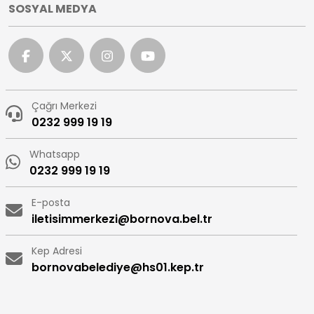
SOSYAL MEDYA
Çağrı Merkezi
0232 999 19 19
Whatsapp
0232 999 19 19
E-posta
iletisimmerkezi@bornova.bel.tr
Kep Adresi
bornovabelediye@hs01.kep.tr