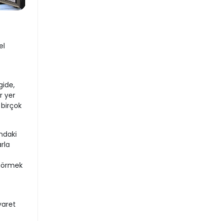
el
gide,
r yer
 birçok
ndaki
rla
 görmek
yaret