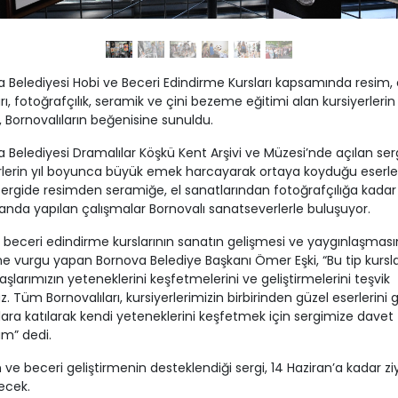
 Belediyesi Hobi ve Beceri Edindirme Kursları kapsamında resim, 
rı, fotoğrafçılık, seramik ve çini bezeme eğitimi alan kursiyerlerin
i, Bornovalıların beğenisine sunuldu.
 Belediyesi Dramalılar Köşkü Kent Arşivi ve Müzesi’nde açılan ser
rlerin yıl boyunca büyük emek harcayarak ortaya koyduğu eserle
 Sergide resimden seramiğe, el sanatlarından fotoğrafçılığa kadar
alanda yapılan çalışmalar Bornovalı sanatseverlerle buluşuyor.
 beceri edindirme kurslarının sanatın gelişmesi ve yaygınlaşması
 vurgu yapan Bornova Belediye Başkanı Ömer Eşki, “Bu tip kursla
şlarımızın yeteneklerini keşfetmelerini ve geliştirmelerini teşvik
z. Tüm Bornovalıları, kursiyerlerimizin birbirinden güzel eserlerini
lara katılarak kendi yeteneklerini keşfetmek için sergimize davet
m” dedi.
 ve beceri geliştirmenin desteklendiği sergi, 14 Haziran’a kadar zi
lecek.