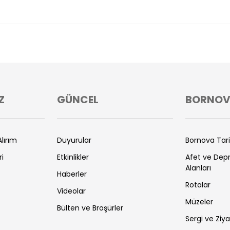
Z
GÜNCEL
BORNO
lırım
Duyurular
Bornova Tar
ri
Etkinlikler
Afet ve De
Alanları
Haberler
Rotalar
Videolar
Müzeler
Bülten ve Broşürler
Sergi ve Ziya