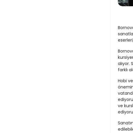
Bornova
sanatla
eserler
Bornova
kursiye
alıyor.
farklı 
Hobi ve
önemine
vatanda
ediyoru
ve kurs
ediyoru
Sanatın
edilebi