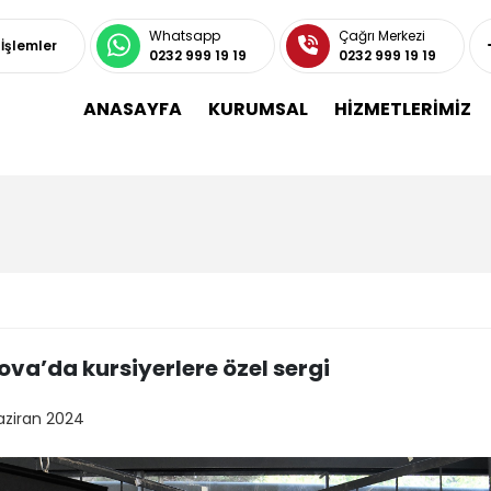
Whatsapp
Çağrı Merkezi
 İşlemler
0232 999 19 19
0232 999 19 19
ANASAYFA
KURUMSAL
HİZMETLERİMİZ
ova’da kursiyerlere özel sergi
aziran 2024