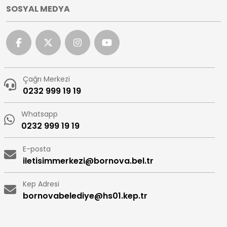
SOSYAL MEDYA
Çağrı Merkezi
0232 999 19 19
Whatsapp
0232 999 19 19
E-posta
iletisimmerkezi@bornova.bel.tr
Kep Adresi
bornovabelediye@hs01.kep.tr