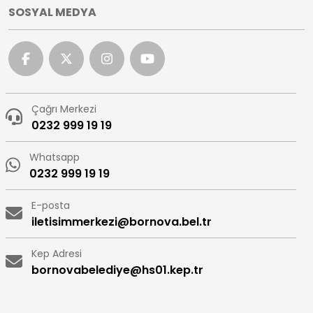
SOSYAL MEDYA
Çağrı Merkezi
0232 999 19 19
Whatsapp
0232 999 19 19
E-posta
iletisimmerkezi@bornova.bel.tr
Kep Adresi
bornovabelediye@hs01.kep.tr