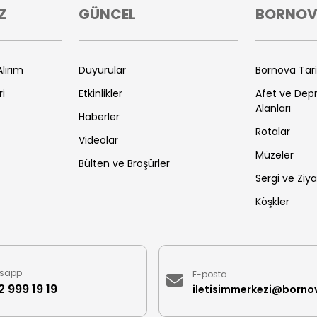
Z
GÜNCEL
BORNO
lırım
Duyurular
Bornova Tar
ri
Etkinlikler
Afet ve De
Alanları
Haberler
Rotalar
Videolar
Müzeler
Bülten ve Broşürler
Sergi ve Ziya
Köşkler
sapp
E-posta
 999 19 19