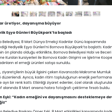
ar üretiyor, dayanışma büyüyor
lik Eşya Günleri Büyükpark’ta başladı
a Belediyesi, 8 Mart Dünya Emekçi Kadınlar Günü kapsamında
diği Hediyelik Eşya Günleri’ni Bornova Büyükpark’ta başlattı. Kadı
n ön planda olduğu etkinlikte, Bornova Belediyesi Hobi ve Beceri
me Kursları kursiyerleri ile Bornova Kadın Girişimi ve İşletme Kooper
adınların el emeği ürünleri satışa sunuldu.
ta, ziyaretçilerin büyük ilgisini çeken Kavanozda Makrome Mumlu
i düzenlendi. Ayrıca, kadın ritim topluluğunun enerjik performans
e ayrı bir renk kattı. Etkinliği ziyaret edenler, özel olarak oluşturula
f alanında 8 Mart anısına hatıra fotoğrafı çektirme fırsatı buldu.
n Eşki: “Kadın emeğini ve dayanışmasını desteklemeye d
ğiz”
a Belediye Başkanı Ömer Eşki, 8 Mart etkinlikleri kapsamında kadı