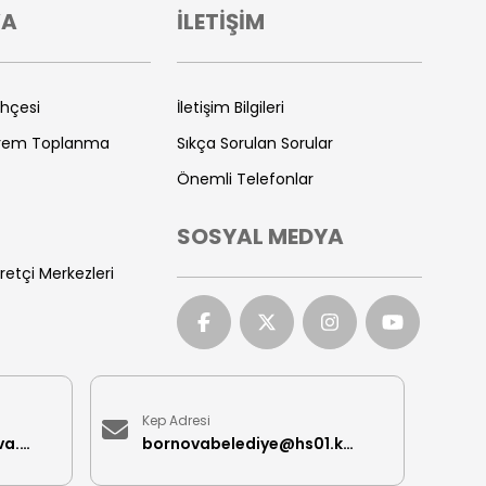
VA
İLETİŞİM
ihçesi
İletişim Bilgileri
prem Toplanma
Sıkça Sorulan Sorular
Önemli Telefonlar
SOSYAL MEDYA
retçi Merkezleri
Kep Adresi
iletisimmerkezi@bornova.bel.tr
bornovabelediye@hs01.kep.tr