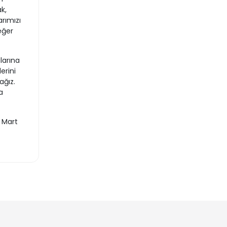
k,
rımızı
eğer
larına
erini
ağız.
a
 Mart