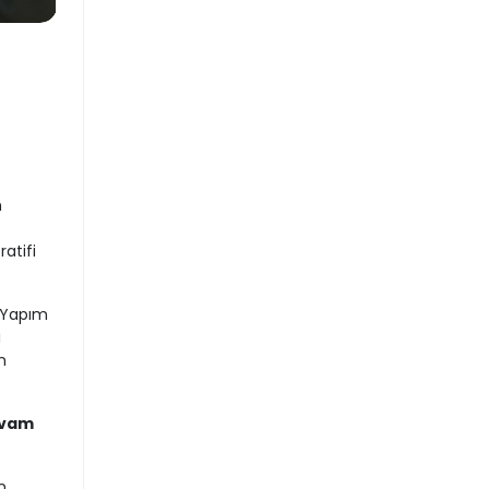
n
atifi
k Yapım
ı
n
evam
n