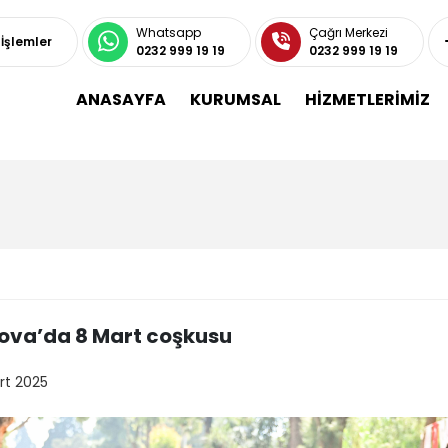
Whatsapp
Çağrı Merkezi
 İşlemler
0232 999 19 19
0232 999 19 19
ANASAYFA
KURUMSAL
HİZMETLERİMİZ
ova’da 8 Mart coşkusu
rt 2025