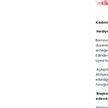
Kadınl
Hediye
Bornov
düzenle
emeğini
Edindir
üyesi k
Açılış
Atölyes
etkinliğ
fotoğra
Başka
edece
Bornov