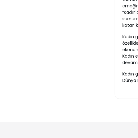
emeğini
“Kadınl
sürdüre
katan k
Kadın g
özellik
ekonomi
Kadın e
devam 
Kadın g
Dünya 