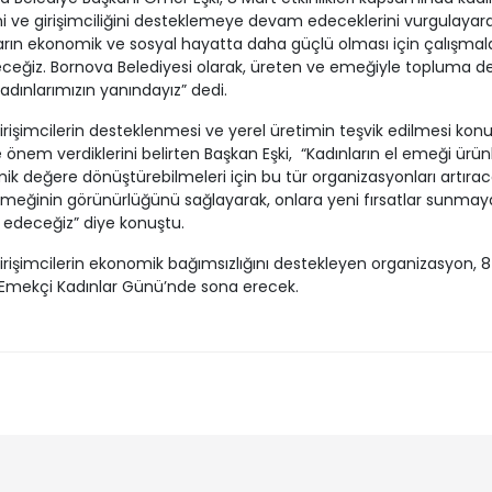
 ve girişimciliğini desteklemeye devam edeceklerini vurgulayara
arın ekonomik ve sosyal hayatta daha güçlü olması için çalışmala
ceğiz. Bornova Belediyesi olarak, üreten ve emeğiyle topluma d
adınlarımızın yanındayız” dedi.
irişimcilerin desteklenmesi ve yerel üretimin teşvik edilmesi konu
le önem verdiklerini belirten Başkan Eşki, “Kadınların el emeği ürünl
k değere dönüştürebilmeleri için bu tür organizasyonları artırac
meğinin görünürlüğünü sağlayarak, onlara yeni fırsatlar sunmay
edeceğiz” diye konuştu.
irişimcilerin ekonomik bağımsızlığını destekleyen organizasyon, 8
Emekçi Kadınlar Günü’nde sona erecek.