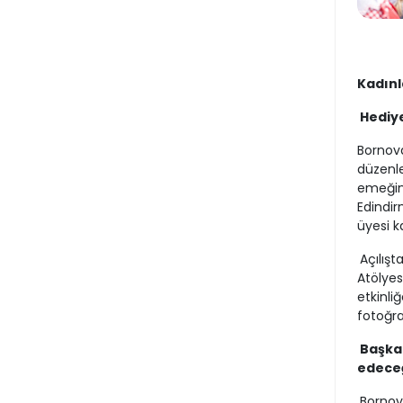
Kadınl
Hediye
Bornov
düzenle
emeğini
Edindir
üyesi k
Açılış
Atölyes
etkinliğ
fotoğra
Başka
edece
Bornov