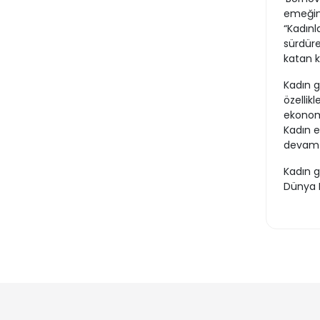
emeğini
“Kadınl
sürdüre
katan k
Kadın g
özellik
ekonomi
Kadın e
devam 
Kadın g
Dünya 