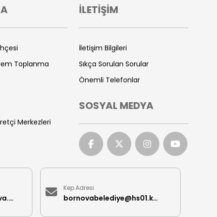
VA
İLETİŞİM
ihçesi
İletişim Bilgileri
prem Toplanma
Sıkça Sorulan Sorular
Önemli Telefonlar
SOSYAL MEDYA
retçi Merkezleri
Kep Adresi
iletisimmerkezi@bornova.bel.tr
bornovabelediye@hs01.kep.tr