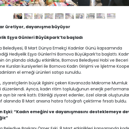
ar üretiyor, dayanışma büyüyor
lik Eşya Günleri Büyükpark’ta başladı
a Belediyesi, 8 Mart Dünya Emekçi Kadınlar Günü kapsamında
diği Hediyelik Eşya Günleri’ni Bornova Büyükpark’ta başlattı. Kadı
n ön planda olduğu etkinlikte, Bornova Belediyesi Hobi ve Beceri
me Kursları kursiyerleri ile Bornova Kadın Girişimi ve İşletme Kooper
adınların el emeği ürünleri satışa sunuldu.
ta, ziyaretçilerin büyük ilgisini çeken Kavanozda Makrome Mumlu
i düzenlendi. Ayrıca, kadın ritim topluluğunun enerjik performans
e ayrı bir renk kattı. Etkinliği ziyaret edenler, özel olarak oluşturula
f alanında 8 Mart anısına hatıra fotoğrafı çektirme fırsatı buldu.
n Eşki: “Kadın emeğini ve dayanışmasını desteklemeye d
ğiz”
a Belediye Başkanı Ömer Eşki, 8 Mart etkinlikleri kapsamında kadı