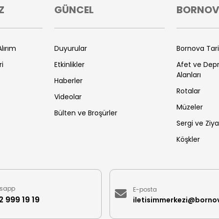
Z
GÜNCEL
BORNO
lırım
Duyurular
Bornova Tar
ri
Etkinlikler
Afet ve De
Alanları
Haberler
Rotalar
Videolar
Müzeler
Bülten ve Broşürler
Sergi ve Ziya
Köşkler
sapp
E-posta
 999 19 19