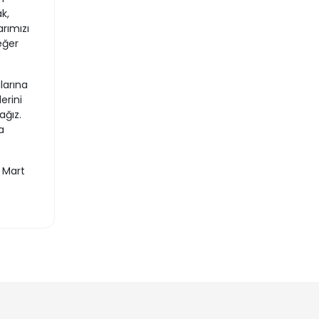
k,
rımızı
eğer
larına
erini
ağız.
a
 Mart