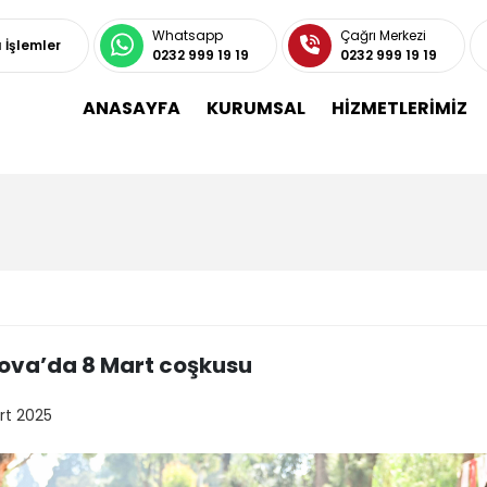
Whatsapp
Çağrı Merkezi
ı İşlemler
0232 999 19 19
0232 999 19 19
ANASAYFA
KURUMSAL
HİZMETLERİMİZ
ova’da 8 Mart coşkusu
rt 2025