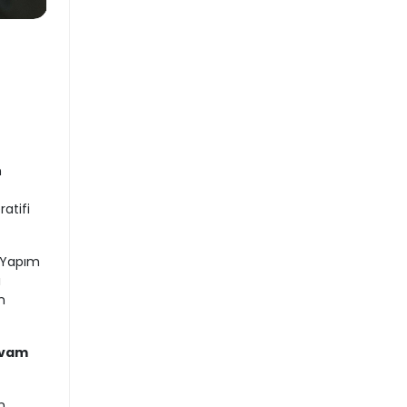
n
atifi
k Yapım
ı
n
evam
n