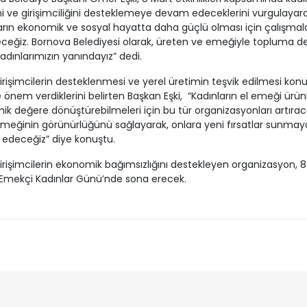
 ve girişimciliğini desteklemeye devam edeceklerini vurgulayara
arın ekonomik ve sosyal hayatta daha güçlü olması için çalışmala
ceğiz. Bornova Belediyesi olarak, üreten ve emeğiyle topluma d
adınlarımızın yanındayız” dedi.
irişimcilerin desteklenmesi ve yerel üretimin teşvik edilmesi konu
le önem verdiklerini belirten Başkan Eşki, “Kadınların el emeği ürünl
k değere dönüştürebilmeleri için bu tür organizasyonları artırac
meğinin görünürlüğünü sağlayarak, onlara yeni fırsatlar sunmay
edeceğiz” diye konuştu.
irişimcilerin ekonomik bağımsızlığını destekleyen organizasyon, 8
Emekçi Kadınlar Günü’nde sona erecek.