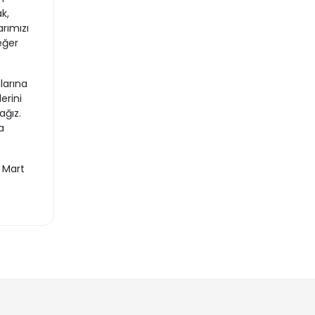
k,
rımızı
eğer
larına
erini
ağız.
a
 Mart