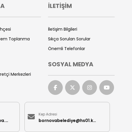
VA
İLETİŞİM
ihçesi
İletişim Bilgileri
prem Toplanma
Sıkça Sorulan Sorular
Önemli Telefonlar
SOSYAL MEDYA
retçi Merkezleri
Kep Adresi
iletisimmerkezi@bornova.bel.tr
bornovabelediye@hs01.kep.tr