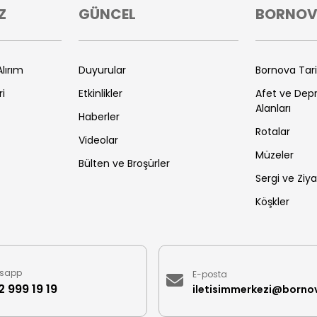
Z
GÜNCEL
BORNO
lırım
Duyurular
Bornova Tar
ri
Etkinlikler
Afet ve De
Alanları
Haberler
Rotalar
Videolar
Müzeler
Bülten ve Broşürler
Sergi ve Ziya
Köşkler
sapp
E-posta
 999 19 19