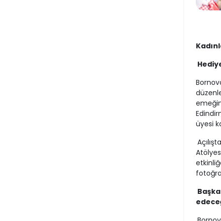
Kadınl
Hediye
Bornov
düzenle
emeğini
Edindir
üyesi k
Açılış
Atölyes
etkinliğ
fotoğra
Başka
edece
Bornov