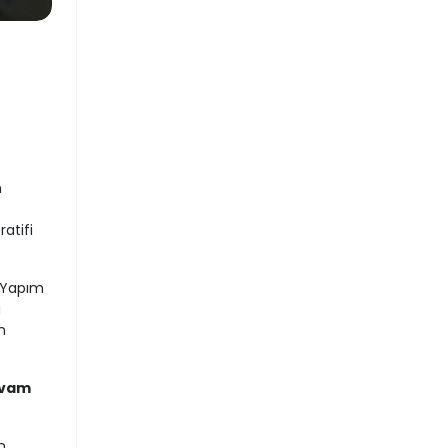
n
atifi
k Yapım
ı
n
evam
n