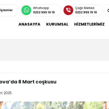
Whatsapp
Çağrı Merkezi
 İşlemler
0232 999 19 19
0232 999 19 19
ANASAYFA
KURUMSAL
HİZMETLERİMİZ
ova’da 8 Mart coşkusu
rt 2025