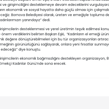
 ve girişimciliğini desteklemeye devam edeceklerini vurgulayara
arın ekonomik ve sosyal hayatta daha güçlü olması için çalışmala
ceğiz. Bornova Belediyesi olarak, üreten ve emeğiyle topluma d
adınlarımızın yanındayız” dedi.
irişimcilerin desteklenmesi ve yerel üretimin teşvik edilmesi konu
le önem verdiklerini belirten Başkan Eşki, “Kadınların el emeği ürünl
k değere dönüştürebilmeleri için bu tür organizasyonları artırac
meğinin görünürlüğünü sağlayarak, onlara yeni fırsatlar sunmay
edeceğiz” diye konuştu.
irişimcilerin ekonomik bağımsızlığını destekleyen organizasyon, 8
Emekçi Kadınlar Günü’nde sona erecek.