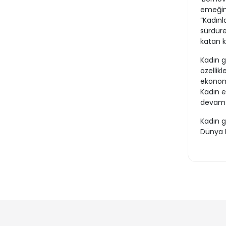
emeğini
“Kadınl
sürdüre
katan k
Kadın g
özellik
ekonomi
Kadın e
devam 
Kadın g
Dünya 