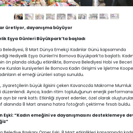
ar üretiyor, dayanışma büyüyor
lik Eşya Günleri Büyükpark’ta başladı
a Belediyesi, 8 Mart Dünya Emekçi Kadınlar Günü kapsamında
diği Hediyelik Eşya Günleri’ni Bornova Büyükpark’ta başlattı. Kadı
n ön planda olduğu etkinlikte, Bornova Belediyesi Hobi ve Beceri
me Kursları kursiyerleri ile Bornova Kadın Girişimi ve İşletme Kooper
adınların el emeği ürünleri satışa sunuldu.
ta, ziyaretçilerin büyük ilgisini çeken Kavanozda Makrome Mumlu
i düzenlendi. Ayrıca, kadın ritim topluluğunun enerjik performans
e ayrı bir renk kattı. Etkinliği ziyaret edenler, özel olarak oluşturula
f alanında 8 Mart anısına hatıra fotoğrafı çektirme fırsatı buldu.
n Eşki: “Kadın emeğini ve dayanışmasını desteklemeye d
ğiz”
a Belediye Başkanı Ömer Eşki, 8 Mart etkinlikleri kapsamında kadı