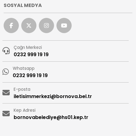
SOSYAL MEDYA
Çağrı Merkezi
0232 999 19 19
Whatsapp
0232 999 19 19
E-posta
iletisimmerkezi@bornova.bel.tr
Kep Adresi
bornovabelediye@hs01.kep.tr