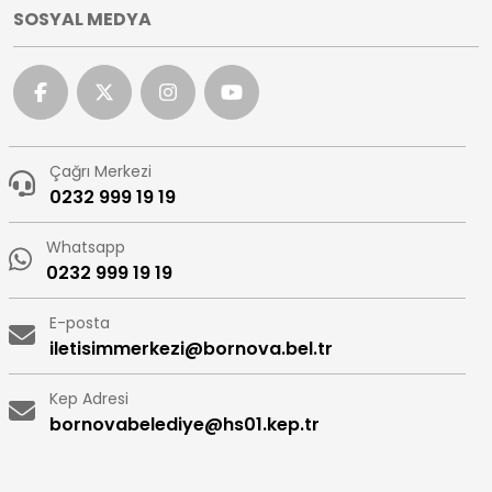
SOSYAL MEDYA
Çağrı Merkezi
0232 999 19 19
Whatsapp
0232 999 19 19
E-posta
iletisimmerkezi@bornova.bel.tr
Kep Adresi
bornovabelediye@hs01.kep.tr