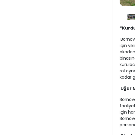
“Kurdu
Bornov
için yı
akademi
binasın
kurulac
rol oyn
kadar g
Uğur 
Bornova
faaliye
için ha
Bornova
persone