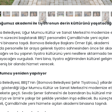
ğumuz akademi ile tiyatronun derin kültürünü yaşatacağ
a Belediyesi, Uğur Mumcu Kültür ve Sanat Merkezi’ni modernize
kım sürecini başlatarak BBŞT personelini Çamdibi’nde yeni açılan
 binasına taşıdı. Bornova Belediye Başkanı Ömer Eşki, akademi
da personelle bir araya gelerek tiyatro sahnesinden önce bir ak
ağını ve bu yapının tiyatro kültürünü yeni nesillere aktarmada te
ayacağını vurguladı. Yeni bina, tiyatro eğitiminden kültürel gelişi
eniş bir alanda hizmet verecek.
Mumcu yeniden yapılıyor
 Belediyesi, BBŞT’nin (Bornova Belediyesi Şehir Tiyatrosu) yıllardır
t gösterdiği Uğur Mumcu Kültür ve Sanat Merkezi’ni modernize 
rekete geçti. Sevda Şener Sahnesi’ni de barındıran bu kültürel mir
’ya ve İzmir’e yakışır bir şekilde yeniden inşa edilecek. Bu süreçt
li, Çamdibi’nde yeni hizmete açılan akademi binasına taşındı.