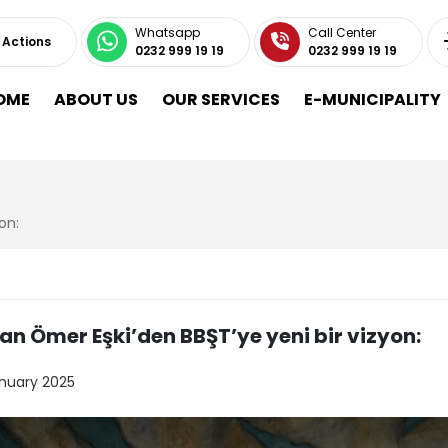
Whatsapp
Call Center
 Actions
0232 999 19 19
0232 999 19 19
OME
ABOUT US
OUR SERVICES
E-MUNICIPALITY
yon:
an Ömer Eşki’den BBŞT’ye yeni bir vizyon:
anuary 2025