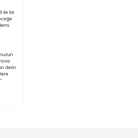
 ile bir
leceğe
ademi
omuzun
rnova
un derin
lere
”