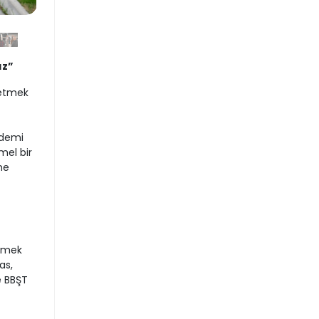
ız”
 etmek
ademi
mel bir
me
etmek
as,
e BBŞT