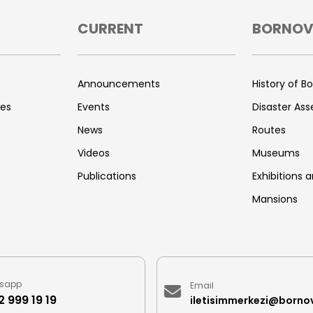
CURRENT
BORNO
s
Announcements
History of B
ces
Events
Disaster As
News
Routes
Videos
Museums
Publications
Exhibitions a
Mansions
sapp
Email
 999 19 19