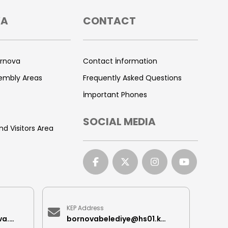
VA
CONTACT
ornova
Contact İnformation
sembly Areas
Frequently Asked Questions
İmportant Phones
SOCIAL MEDIA
nd Visitors Area
KEP Address
iletisimmerkezi@bornova.bel.tr
bornovabelediye@hs01.kep.tr