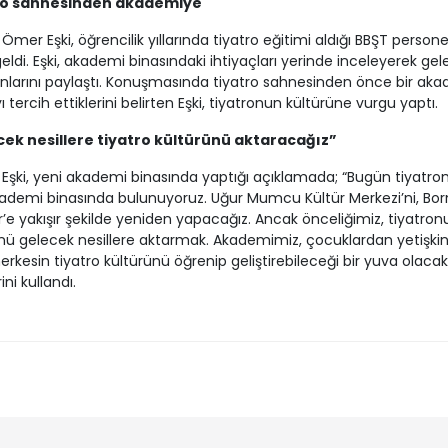
ro sahnesinden akademiye
mer Eşki, öğrencilik yıllarında tiyatro eğitimi aldığı BBŞT personeli
eldi. Eşki, akademi binasındaki ihtiyaçları yerinde inceleyerek ge
anlarını paylaştı. Konuşmasında tiyatro sahnesinden önce bir ak
 tercih ettiklerini belirten Eşki, tiyatronun kültürüne vurgu yaptı.
ek nesillere tiyatro kültürünü aktaracağız”
Eşki, yeni akademi binasında yaptığı açıklamada; “Bugün tiyatr
ademi binasında bulunuyoruz. Uğur Mumcu Kültür Merkezi’ni, Bo
r’e yakışır şekilde yeniden yapacağız. Ancak önceliğimiz, tiyatron
nü gelecek nesillere aktarmak. Akademimiz, çocuklardan yetişkin
erkesin tiyatro kültürünü öğrenip geliştirebileceği bir yuva olacak
ini kullandı.