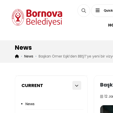
Quick
H
News
News
Başkan Ömer Eşki’den BBŞT’ye yeni bir viz
Başk
CURRENT
12 J
News